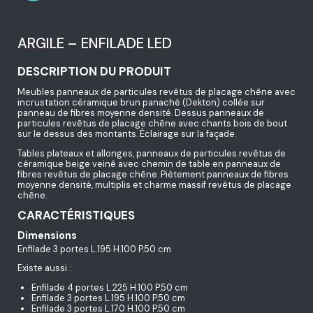
ARGILE – ENFILADE LED
DESCRIPTION DU PRODUIT
Meubles panneaux de particules revêtus de placage chêne avec
incrustation céramique brun panaché (Dekton) collée sur
panneau de fibres moyenne densité. Dessus panneaux de
particules revêtus de placage chêne avec chants bois de bout
sur le dessus des montants. Éclairage sur la façade.
Tables plateaux et allonges, panneaux de particules revêtus de
céramique beige veiné avec chemin de table en panneaux de
fibres revêtus de placage chêne. Piètement panneaux de fibres
moyenne densité, multiplis et charme massif revêtus de placage
chêne.
CARACTÉRISTIQUES
Dimensions
Enfilade 3 portes L.195 H.100 P.50 cm
Existe aussi :
Enfilade 4 portes L.225 H.100 P.50 cm
Enfilade 3 portes L.195 H.100 P.50 cm
Enfilade 3 portes L.170 H.100 P.50 cm