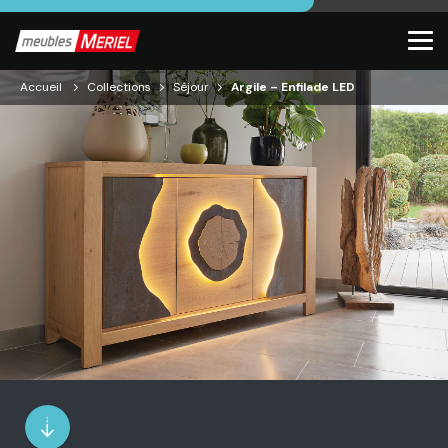
Accueil
Collections
Séjour
Argile – Enfilade LED