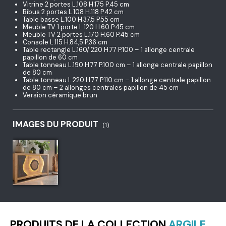
Vitrine 2 portes L.108 H.175 P.45 cm
Bibus 2 portes L.108 H.118 P.42 cm
Table basse L.100 H.37,5 P.55 cm
Meuble TV 1 porte L.120 H.60 P.45 cm
Meuble TV 2 portes L.170 H.60 P.45 cm
Console L.115 H.84,5 P.36 cm
Table rectangle L.160/ 220 H.77 P.100 – 1 allonge centrale
papillon de 60 cm
Table tonneau L.190 H.77 P.100 cm – 1 allonge centrale papillon
de 80 cm
Table tonneau L.220 H.77 P.110 cm – 1 allonge centrale papillon
de 80 cm – 2 allonges centrales papillon de 45 cm
Version céramique brun
IMAGES DU PRODUIT
(1)
PRODUITS DE LA COLLECTION
ARGILE