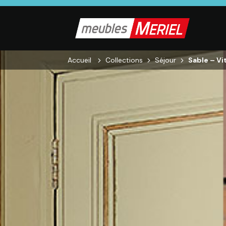
Accueil
Collections
Séjour
Sable – Vi
SALON
SÉJOUR
CHAMBRE
Canapés droits,
Enfilades,
Dressings,
Salons d’angles
Tables, Chaises,
Armoires, Lit
& composables,
Meubles TV,
Chevets,
Fauteuils et
Meubles de
Commodes
canapés de
complément
relaxation,
Tables basses