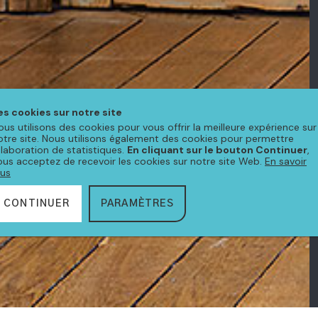
es cookies sur notre site
ous utilisons des cookies pour vous offrir la meilleure expérience sur
otre site. Nous utilisons également des cookies pour permettre
'élaboration de statistiques.
En cliquant sur le bouton Continuer
,
ous acceptez de recevoir les cookies sur notre site Web.
En savoir
lus
CONTINUER
PARAMÈTRES