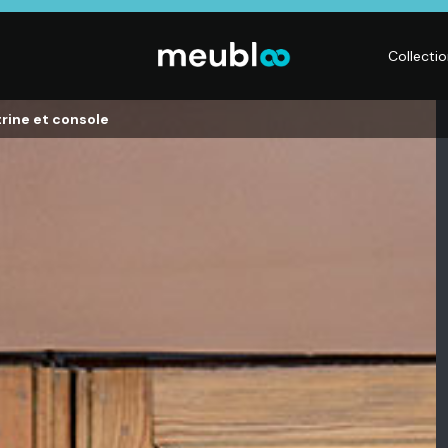
Collecti
trine et console
LITERIE
DÉCO
Matelas,
Accessoires de
s,
Sommiers,
maison, Objets
Literies
déco,
électriques,
Luminaires,
Linge de maison
Déco murales