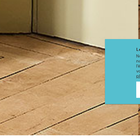
L
N
n
l
v
p