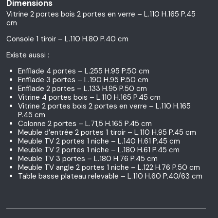
Dimensions
Vitrine 2 portes bois 2 portes en verre – L.110 H.165 P.45
cm
Console 1 tiroir – L.110 H.80 P.40 cm
Existe aussi :
Enfilade 4 portes – L.255 H.95 P.50 cm
Enfilade 3 portes – L.190 H.95 P.50 cm
Enfilade 2 portes – L.133 H.95 P.50 cm
Vitrine 4 portes bois – L.110 H.165 P.45 cm
Vitrine 2 portes bois 2 portes en verre – L.110 H.165
P.45 cm
Colonne 2 portes – L.71,5 H.165 P.45 cm
Meuble d’entrée 2 portes 1 tiroir – L.110 H.95 P.45 cm
Meuble TV 2 portes 1 niche – L.140 H.61 P.45 cm
Meuble TV 2 portes 1 niche – L.180 H.61 P.45 cm
Meuble TV 3 portes – L.180 H.76 P.45 cm
Meuble TV angle 2 portes 1 niche – L.122 H.76 P.50 cm
Table basse plateau relevable – L.110 H.60 P.40/63 cm