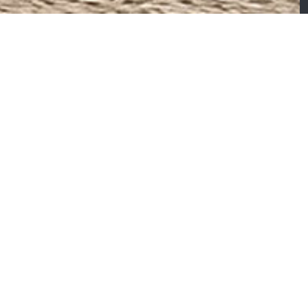
irtuose – Canapé
’angle convertible