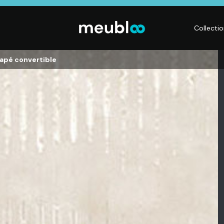
Collecti
napé convertible
LITERIE
DÉCO
Matelas,
Accessoires de
s,
Sommiers,
maison, Objets
Literies
déco,
électriques,
Luminaires,
Linge de maison
Déco murales