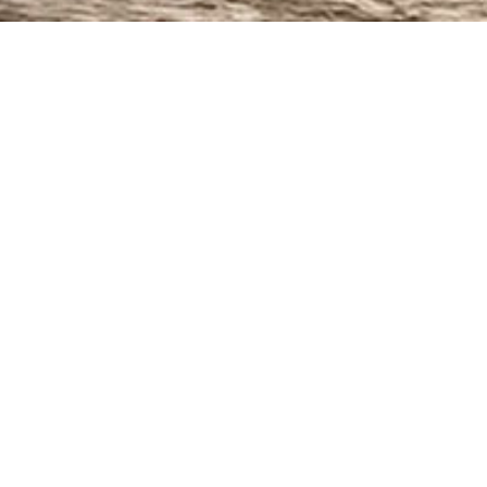
PRODUITS SIMILAIRES
Again – Canapé
V
convertible
d