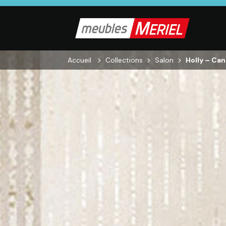
Accueil
Collections
Salon
Holly – Ca
SALON
SÉJOUR
CHAMBRE
Canapés droits,
Enfilades,
Dressings,
Salons d’angles
Tables, Chaises,
Armoires, Lit
& composables,
Meubles TV,
Chevets,
Fauteuils et
Meubles de
Commodes
canapés de
complément
relaxation,
Tables basses