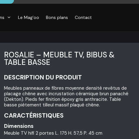
ons
Le Mag’oo
Bons plans
Contact
ROSALIE – MEUBLE TV, BIBUS &
TABLE BASSE
DESCRIPTION DU PRODUIT
Meubles panneaux de fibres moyenne densité revêtus de
placage chêne avec incrustation céramique brun panaché
(Dekton). Pieds fer finition époxy gris anthracite. Table
basse piètement tilleul massif plaqué chêne.
CARACTÉRISTIQUES
Dimensions
Meuble TV hifi 2 portes L. 175 H. 57,5 P. 45 cm