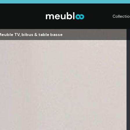
Collecti
Meuble TV, bibus & table basse
LITERIE
DÉCO
Matelas,
Accessoires de
s,
Sommiers,
maison, Objets
Literies
déco,
électriques,
Luminaires,
Linge de maison
Déco murales