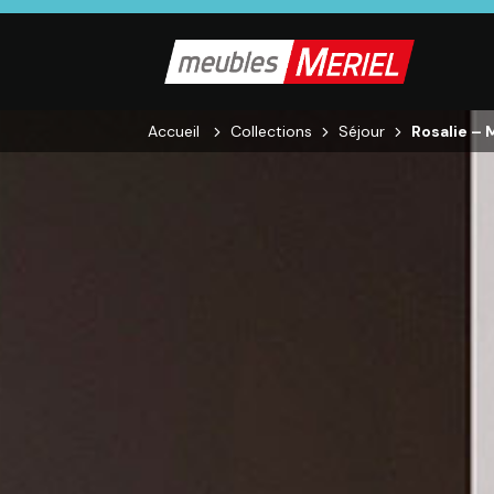
Accueil
Collections
Séjour
Rosalie – 
SALON
SÉJOUR
CHAMBRE
Canapés droits,
Enfilades,
Dressings,
Salons d’angles
Tables, Chaises,
Armoires, Lit
& composables,
Meubles TV,
Chevets,
Fauteuils et
Meubles de
Commodes
canapés de
complément
relaxation,
Tables basses