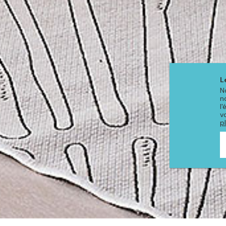
L
N
n
l
v
p